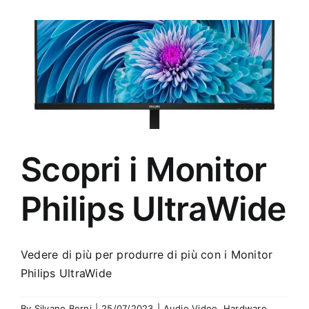
Scopri i Monitor
Philips UltraWide
Vedere di più per produrre di più con i Monitor
Philips UltraWide
By
Silvano Berni
|
25/07/2023
|
Audio Video
,
Hardware
,