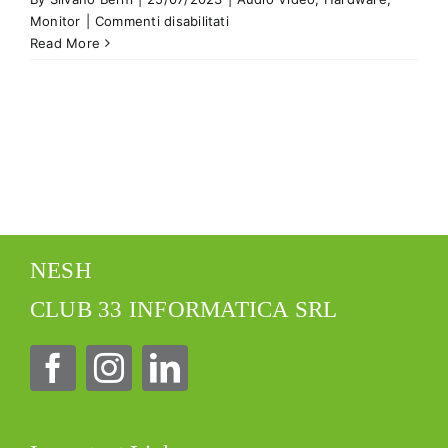
su
Monitor
|
Commenti disabilitati
Scopri
Read More
i
Monitor
Philips
UltraWide
NESH
CLUB 33 INFORMATICA SRL