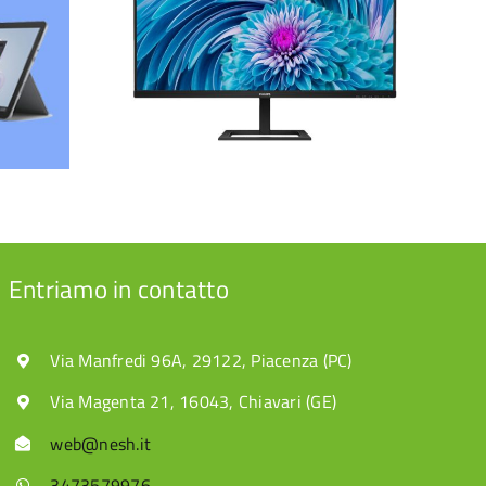
Microsoft Surface
Go 4: La
Monitor
rivoluzione
traWide
portatile arriva su
Nesh.it con una
promo imperdibile
Entriamo in contatto
Via Manfredi 96A, 29122, Piacenza (PC)
Via Magenta 21, 16043, Chiavari (GE)
web@nesh.it
3473579976