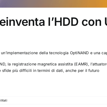
reinventa l’HDD con 
 un’implementazione della tecnologia OptiNAND e una ca
D, la registrazione magnetica assistita (EAMR), l’attuator
ide più difficili in termini di dati, anche per il futuro
su
itati
Western