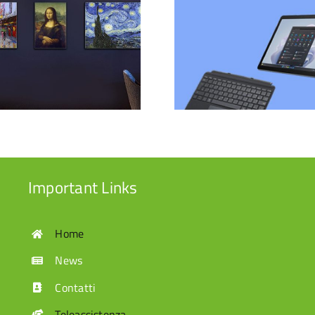
Trasforma il tuo
Surface Go in un
Scopri i 
vero e proprio
Philips Ul
laptop
Important Links
Home
News
Contatti
Teleassistenza