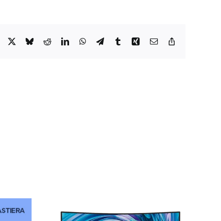
Facebook
X
Bluesky
Reddit
LinkedIn
WhatsApp
Telegram
Tumblr
Xing
Email
Copy
Link