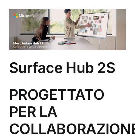
View
Larger
Image
Surface Hub 2S
PROGETTATO
PER LA
COLLABORAZION