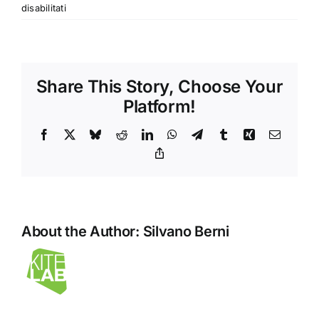
su
disabilitati
Surface
Hub
2S
Share This Story, Choose Your
Platform!
Facebook
X
Bluesky
Reddit
LinkedIn
WhatsApp
Telegram
Tumblr
Xing
Email
Copy
Link
About the Author:
Silvano Berni