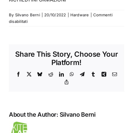
By
Silvano Berni
|
20/10/2022
|
Hardware
|
Commenti
su
disabilitati
Server
PowerEdge
con
tecnologia
Share This Story, Choose Your
AMD
Platform!
Facebook
X
Bluesky
Reddit
LinkedIn
WhatsApp
Telegram
Tumblr
Xing
Email
Copy
Link
About the Author:
Silvano Berni