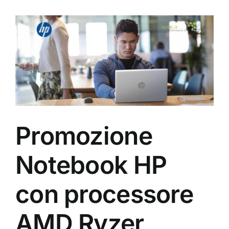
View
Larger
Image
Promozione
Notebook HP
con processore
AMD Ryzer