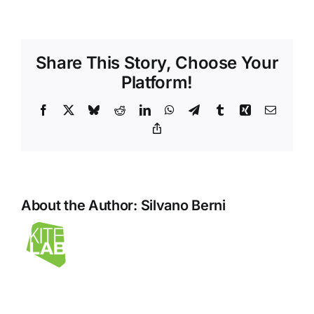
Notebook
HP
con
Share This Story, Choose Your
processore
AMD
Platform!
Ryzer
Facebook
X
Bluesky
Reddit
LinkedIn
WhatsApp
Telegram
Tumblr
Xing
Email
Copy
Link
About the Author:
Silvano Berni