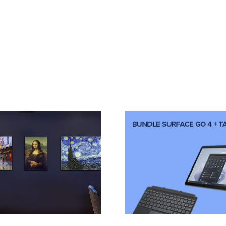
Trasforma il tuo
Surface Go in un
Scopri i 
vero e proprio
Philips Ul
laptop