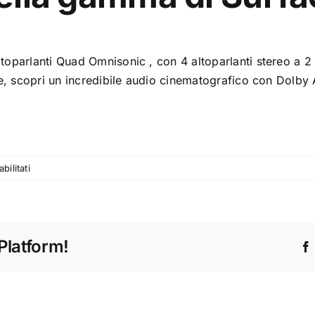
altoparlanti Quad Omnisonic , con 4 altoparlanti stereo a 2
oltre, scopri un incredibile audio cinematografico con Dolby
su
ilitati
Nuovo
Surface
Laptop
Studio
Platform!