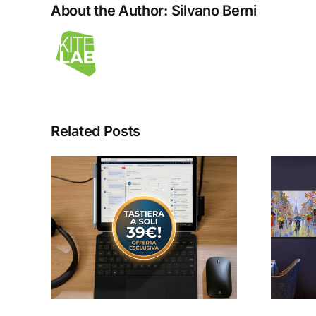
About the Author:
Silvano Berni
Related Posts
face
Quadro Museum
e
by YASHI!
a su
una
bile