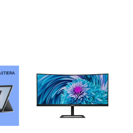
Microsoft Surface
Go 4: La
Monitor
rivoluzione
traWide
portatile arriva su
Nesh.it con una
promo imperdibile