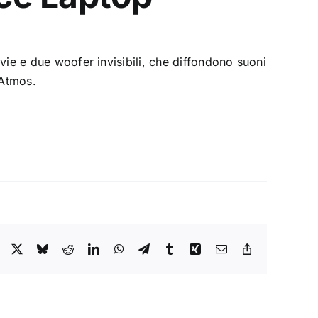
 vie e due woofer invisibili, che diffondono suoni
 Atmos.
Facebook
X
Bluesky
Reddit
LinkedIn
WhatsApp
Telegram
Tumblr
Xing
Email
Copy
Link