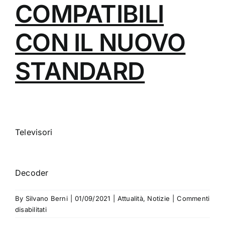
COMPATIBILI
CON IL NUOVO
STANDARD
Televisori
Decoder
By
Silvano Berni
|
01/09/2021
|
Attualità
,
Notizie
|
Commenti
su
disabilitati
Bonus