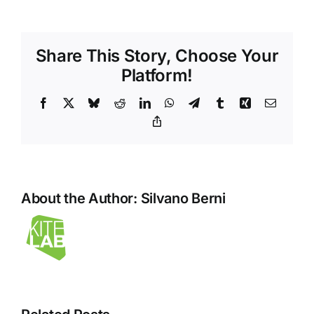
TV
da
50
Share This Story, Choose Your
euro
Platform!
Facebook
X
Bluesky
Reddit
LinkedIn
WhatsApp
Telegram
Tumblr
Xing
Email
Copy
Link
About the Author:
Silvano Berni